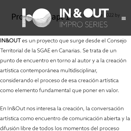
Skip
Skip
Proyecto – apt 1
to
to
10 de marzo de 2022
by
main
primary
content
sidebar
IN&OUT
es un proyecto que surge desde el Consejo
Territorial de la SGAE en Canarias. Se trata de un
punto de encuentro en torno al autor y a la creación
artística contemporánea multidisciplinar,
considerando el proceso de esa creación artística
como elemento fundamental que poner en valor.
En In&Out nos interesa la creación, la conversación
artística como encuentro de comunicación abierta y la
difusión libre de todos los momentos del proceso