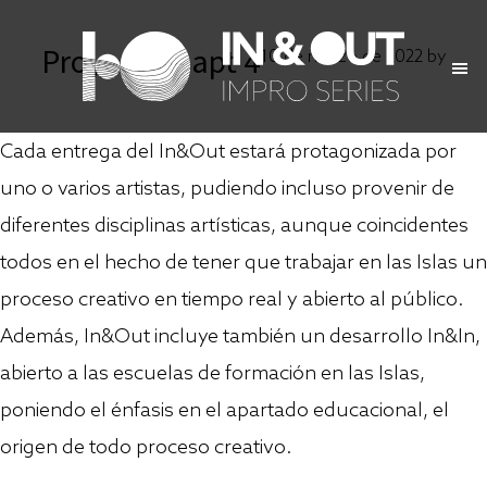
Skip
Skip
Proyecto – apt 4
to
to
10 de marzo de 2022
by
main
primary
content
sidebar
Cada entrega del In&Out estará protagonizada por
uno o varios artistas, pudiendo incluso provenir de
diferentes disciplinas artísticas, aunque coincidentes
todos en el hecho de tener que trabajar en las Islas un
proceso creativo en tiempo real y abierto al público.
Además, In&Out incluye también un desarrollo In&In,
abierto a las escuelas de formación en las Islas,
poniendo el énfasis en el apartado educacional, el
origen de todo proceso creativo.